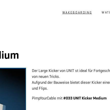
WAKEBOARDING
WAT
PMC | Shape Features
Used Features
PMC | Shape Wavekiller
Merchandise
dium
Der Large Kicker von UNIT st ideal für Fortgesc
von neuen Tricks.
Aufgrund der Bauweise bietet dieser Kicker eine
und Flips.
PimpYourCable mit
#033 UNIT Kicker Medium