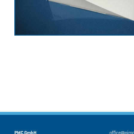
PMC GmbH
office@pim